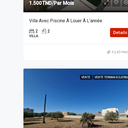
1.500TND/Par Mois
Villa Avec Piscine À Louer À L’année
2
2
Details
VILLA
il y a3 moi
VENTE
VENTE TERRAIN À DJERB