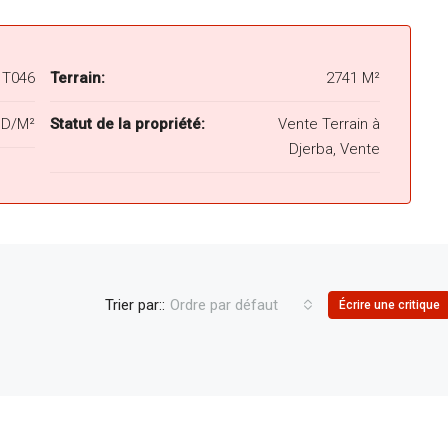
T046
Terrain:
2741 M²
ND/M²
Statut de la propriété:
Vente Terrain à
Djerba, Vente
Trier par::
Ordre par défaut
Écrire une critique