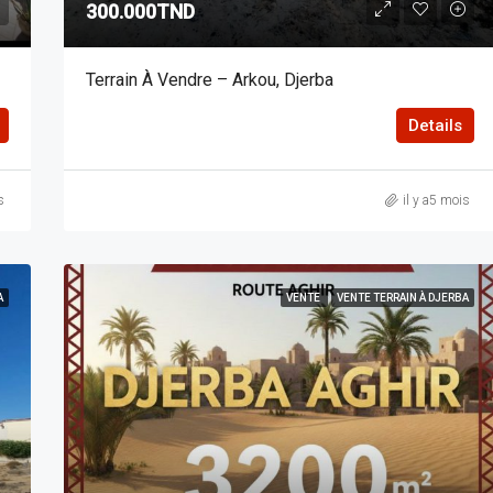
300.000TND
Terrain À Vendre – Arkou, Djerba
Details
s
il y a5 mois
A
VENTE
VENTE TERRAIN À DJERBA