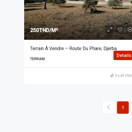
250TND/M²
Terrain À Vendre – Route Du Phare, Djerba
Details
TERRAIN
il y a5 moi
1