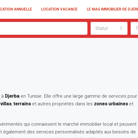
CATION ANNUELLE
LOCATION VACANCE
LE MAG IMMOBILIER DE DJER
Statut
T
e à
Djerba
en Tunisie. Elle offre une large gamme de services pour
e
villas
,
terrains
et autres propriétés dans les
zones urbaines
et
EN VEDETTE
MAISON À VENDRE
érimentés qui connaissent le marché immobilier local et peuvent
ffrent également des services personnalisés adaptés aux besoins de