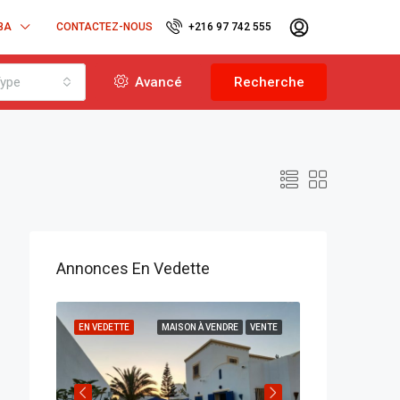
BA
CONTACTEZ-NOUS
+216 97 742 555
ype
Avancé
Recherche
Annonces En Vedette
VENTE
EN VEDETTE
MAISON À VENDRE
VENTE
EN VEDETTE