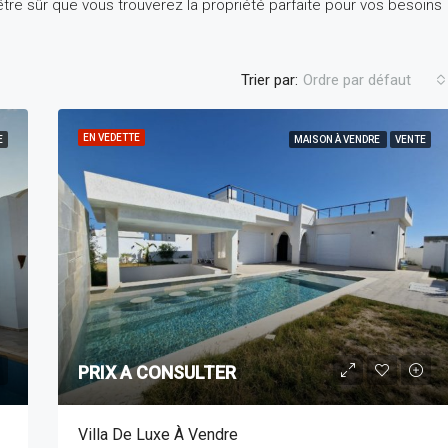
tre sûr que vous trouverez la propriété parfaite pour vos besoins
1.200.000TND
Trier par:
Ordre par défaut
EN VEDETTE
E
MAISON À VENDRE
VENTE
PRIX A CONSULTER
Villa De Luxe À Vendre