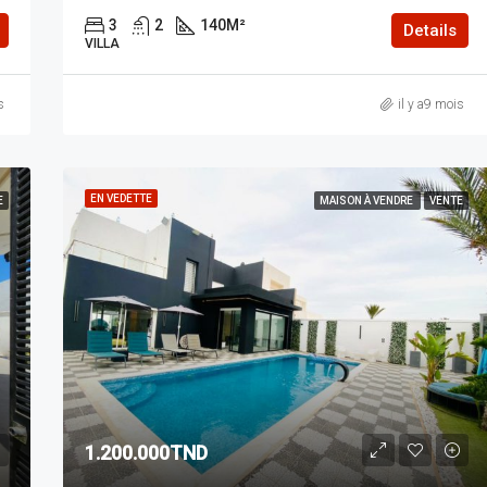
3
2
140
M²
Details
VILLA
s
il y a9 mois
EN VEDETTE
E
MAISON À VENDRE
VENTE
1.200.000TND