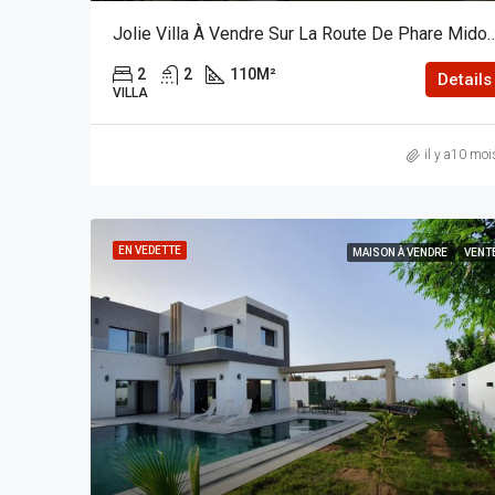
Jolie Villa À Vendre Sur La Route 
2
2
110
M²
Details
VILLA
il y a10 moi
EN VEDETTE
MAISON À VENDRE
VENT