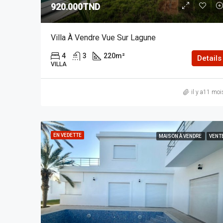
920.000TND
Villa À Vendre Vue Sur Lagune
4
3
220
m²
Details
VILLA
il y a11 moi
EN VEDETTE
MAISON À VENDRE
VENT