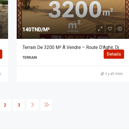
140TND/M²
Terrain De 3200 M² À Vendre – Route D’Aghir, Djerba
Details
TERRAIN
s
il y a5 mois
2
3