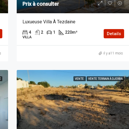
Prix à consulter
Luxueuse Villa À Tezdaine
4
2
1
220
m²
Details
VILLA
s
il y a11 mois
E
VENTE
VENTE TERRAIN À DJERBA