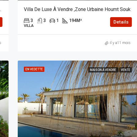
De Phare Midoun
Villa De Luxe À Vendre ,Zone Urbaine Houmt Souk
3
3
1
194
M²
Details
VILLA
s
il y a11 mois
EN VEDETTE
E
MAISON À VENDRE
VENTE