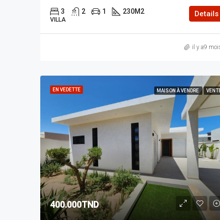
3
2
1
230
M2
Details
VILLA
il y a9 moi
EN VEDETTE
MAISON À VENDRE
VENT
400.000TND