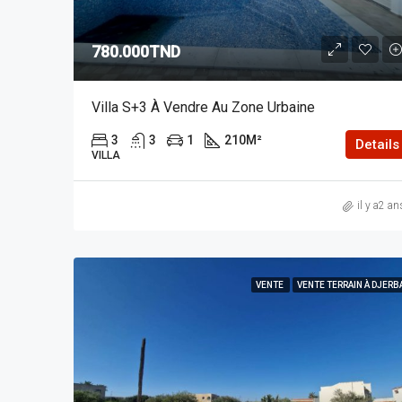
780.000TND
Villa S+3 À Vendre Au Zone Urbaine
3
3
1
210
M²
Details
VILLA
il y a2 an
VENTE
VENTE TERRAIN À DJERB