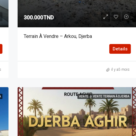
300.000TND
Terrain À Vendre – Arkou, Djerba
Details
s
il y a5 mois
A
VENTE
VENTE TERRAIN À DJERBA