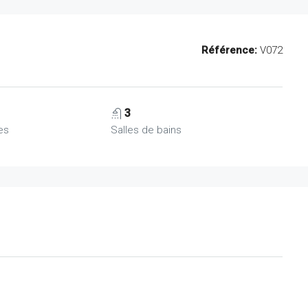
Référence:
V072
3
es
Salles de bains