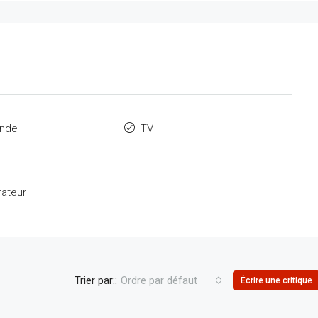
onde
TV
rateur
Trier par::
Ordre par défaut
Écrire une critique