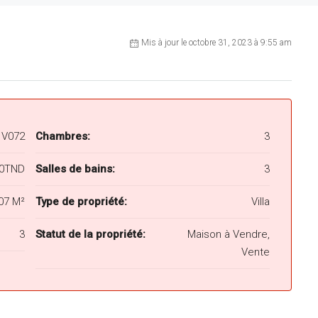
Mis à jour le octobre 31, 2023 à 9:55 am
V072
Chambres:
3
00TND
Salles de bains:
3
07 M²
Type de propriété:
Villa
3
Statut de la propriété:
Maison à Vendre,
Vente