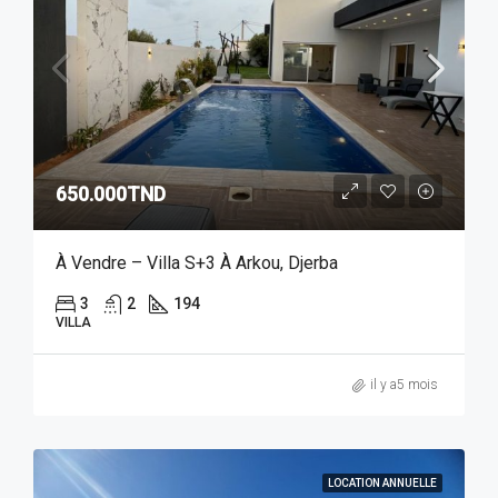
650.000TND
À Vendre – Villa S+3 À Arkou, Djerba
3
2
194
VILLA
il y a5 mois
LOCATION ANNUELLE