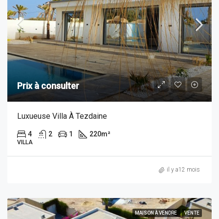
Prix à consulter
Luxueuse Villa À Tezdaine
4
2
1
220
m²
VILLA
il y a12 mois
MAISON À VENDRE
VENTE