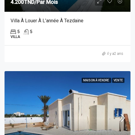
4.200TND/Par Mois
Villa À Louer À L’année À Tezdaine
5
5
VILLA
il y a2 ans
MAISON À VENDRE
VENTE