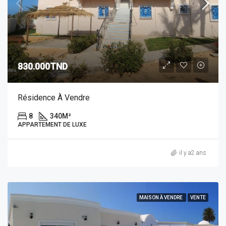
830.000TND
Résidence À Vendre
8
340
M²
APPARTEMENT DE LUXE
il y a2 ans
MAISON À VENDRE
VENTE