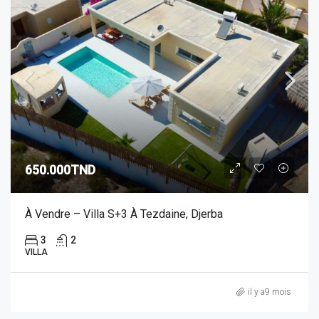
650.000TND
À Vendre – Villa S+3 À Tezdaine, Djerba
3
2
VILLA
il y a9 mois