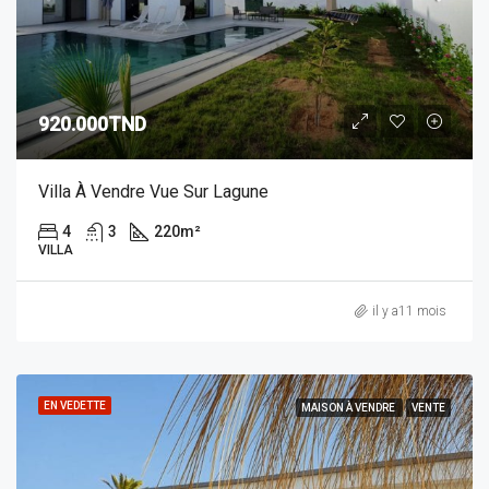
920.000TND
Villa À Vendre Vue Sur Lagune
4
3
220
m²
VILLA
il y a11 mois
EN VEDETTE
MAISON À VENDRE
VENTE