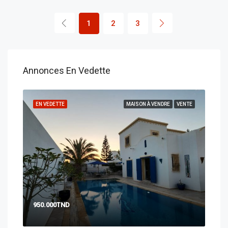
1
2
3
Annonces En Vedette
ENTE
EN VEDETTE
MAISON À VENDRE
VENTE
EN 
950.000TND
PRI