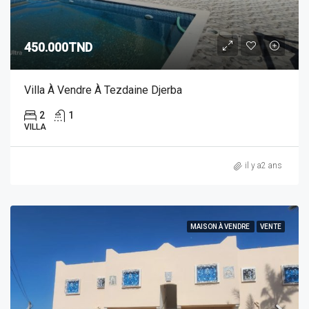
450.000TND
Villa À Vendre À Tezdaine Djerba
2
1
VILLA
il y a2 ans
MAISON À VENDRE
VENTE